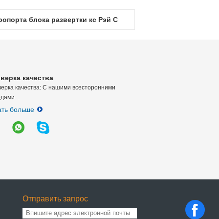
ропорта блока развертки кс Рэй СФ 6550 двойной
верка качества
ерка качества: С нашими всесторонними 
дами ...
ать больше
Отправить запрос