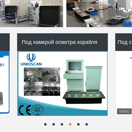
ы
Гидровлический блокатор дороги
Б
"Трайпод" турникет ворота
З