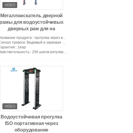
Металлоискатель дверной
рамы для водоустойчивых
дверных рам для на
открытом воздухе пользы
Название продукта:
: прогулка через ворота металлоискателя
Сигнал тревоги
: Видимый и звуковая сигнализация
Гарантия:
: 1еар
Чувствительность:
: 256 шагов регулируемых
Водоустойчивая прогулка
ISO портативная через
оборудование