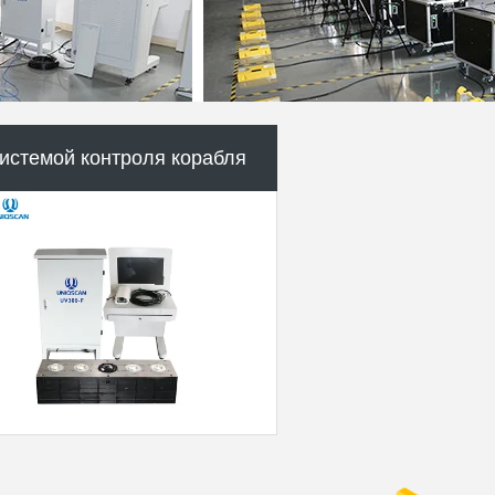
арьер шипа покрышки
аслонки барьер ворота