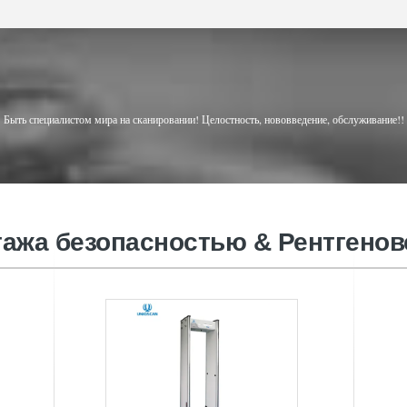
Быть специалистом мира на сканировании! Целостность, нововведение, обслуживание!!
гажа безопасностью & Рентгенов
Рентгеновский сканер багажа
X б