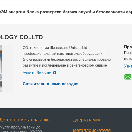
ОЭМ энергии блока развертки багажа службы безопасности аэ
LOGY CO.,LTD
Про
CO. технологии Шэньчжэня Unisec, Ltd
Пров
профессиональный изготовитель оборудования
мето
блока развертки безопасностью, специализировало
развитие и исследование в рентгеновском снимке
Узн
представляет tehnology, технологию обнаружения
Узнать больше
металла, взрывно обнаружение...
Свяжитесь с нами сегодня
Детектор металла аркы
дверь рамку
Мулти прогулка зоны до
металлоискателя
чувствительность УМ600