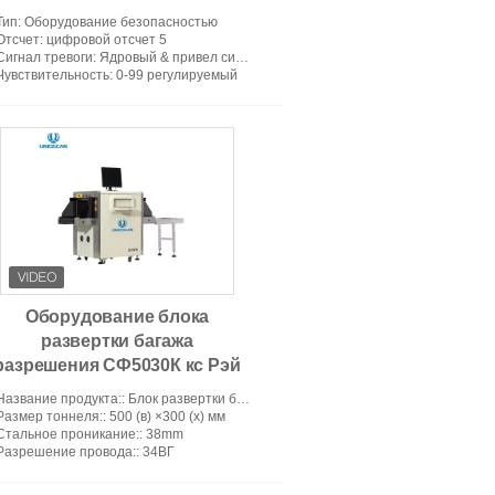
безопасностью
Тип
: Оборудование безопасностью
металлоискателя
Отсчет
: цифровой отсчет 5
Сигнал тревоги
: Ядровый & привел сигнал тревоги
Чувствительность
: 0-99 регулируемый
Оборудование блока
развертки багажа
разрешения СФ5030К кс Рэй
проникания УНИКСКАН
Название продукта:
: Блок развертки багажа аэропорта
Оригинал34мм
Размер тоннеля:
: 500 (в) ×300 (х) мм
Стальное проникание:
: 38mm
Разрешение провода:
: 34ВГ