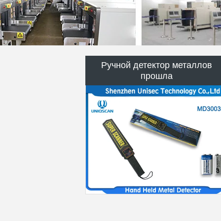
гидровлические поднимая пал
Безопасность Турникет Ворота