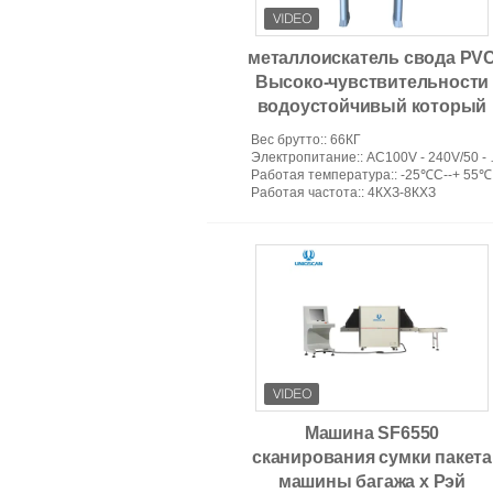
металлоискатель свода PV
Высоко-чувствительности
водоустойчивый который
можно использовать
Вес брутто:
: 66КГ
outdoors/металлоискатель
Электропитание:
: AC100V - 240V/50 - 60HZ
Работая температура:
: -25℃C--+ 55℃
блока развертки
Работая частота:
: 4КХЗ-8КХЗ
Машина SF6550
сканирования сумки пакета
машины багажа x Рэй