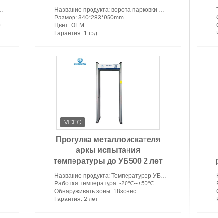
ворот IP55 прямая
Название продукта
: ворота парковки автоматические
Размер
: 340*283*950mm
>
Цвет
: OEM
Гарантия
: 1 год
Прогулка металлоискателя
аркы испытания
температуры до УБ500 2 лет
гарантии
Название продукта
: Температурер УБ500
Работая температура
: -20℃--+50℃
Обнаруживать зоны
: 18зонес
Гарантия
: 2 лет