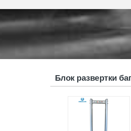
Блок развертки багажа
Блок развертки ба
безопасностью