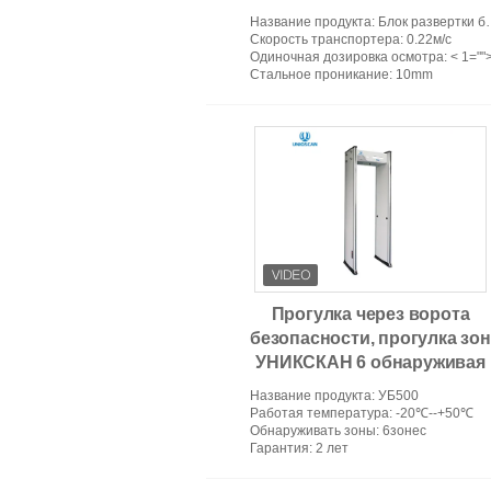
гостиницы 150KV
Название продукта
: Блок развертки багажа рентгеновского снимка
Скорость транспортера
: 0.22м/с
Одиночная дозировка осмотра
: < 1=""
Стальное проникание
: 10mm
Прогулка через ворота
безопасности, прогулка зон
УНИКСКАН 6 обнаруживая
до Мулти блоки развертки
Название продукта
: УБ500
УБ500 зоны
Работая температура
: -20℃--+50℃
Обнаруживать зоны
: 6зонес
Гарантия
: 2 лет