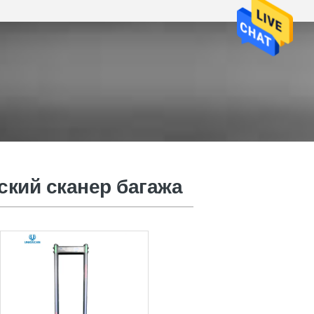
ский сканер багажа
лок развертки багажа Рэй